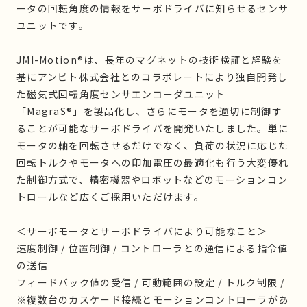
ータの回転角度の情報をサーボドライバに知らせるセンサ
ユニットです。
JMI-Motion®︎は、長年のマグネットの技術検証と経験を
基にアンビト株式会社とのコラボレートにより独自開発し
た磁気式回転角度センサエンコーダユニット
「MagraS®︎」を製品化し、さらにモータを適切に制御す
ることが可能なサーボドライバを開発いたしました。単に
モータの軸を回転させるだけでなく、負荷の状況に応じた
回転トルクやモータへの印加電圧の最適化も行う大変優れ
た制御方式で、精密機器やロボットなどのモーションコン
トロールなど広くご採用いただけます。
＜サーボモータとサーボドライバにより可能なこと＞
速度制御 / 位置制御 / コントローラとの通信による指令値
の送信
フィードバック値の受信 / 可動範囲の設定 / トルク制限 /
※複数台のカスケード接続とモーションコントローラがあ