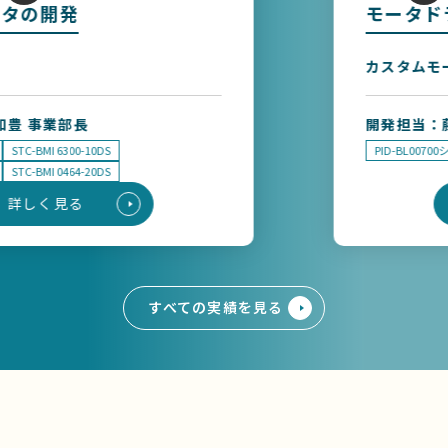
タの開発
モータド
カスタムモー
豊 事業部長
開発担当：藤
STC-BMI 6300-10DS
PID-BL00700シ
STC-BMI 0464-20DS
詳しく見る
すべての実績を見る