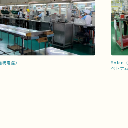
産）
Solen（信統
ベトナムホーチ