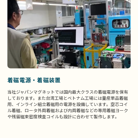
着磁電源・着磁装置
当社ジャパンマグネットでは国内最大クラスの着磁電源を保有
しております。また台湾工場とベトナム工場には量産単品着磁
用、インライン組立着磁用の電源を設備しています。空芯コイ
ル着磁、ロータ外周着磁および内周着磁などの専用着磁ヨーク
や残留磁束密度検査コイルも設計に合わせて製作します。